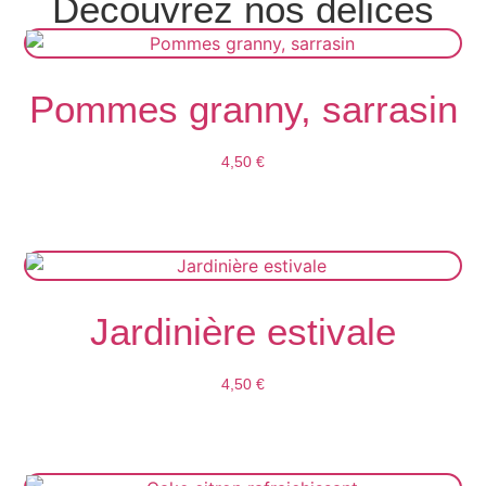
Découvrez nos délices
Pommes granny, sarrasin
4,50
€
Lire La Suite
Jardinière estivale
4,50
€
Ajouter Au Panier